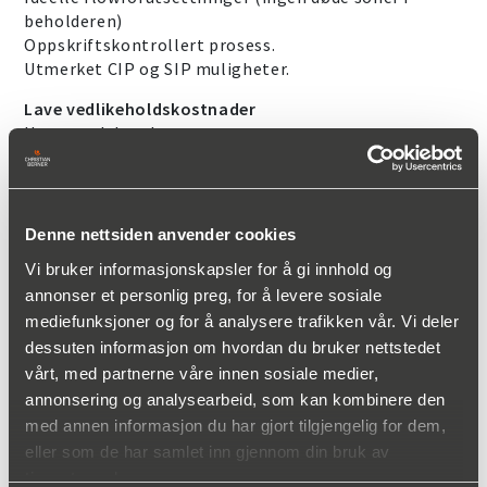
beholderen)
Oppskriftskontrollert prosess.
Utmerket CIP og SIP muligheter.
Lave vedlikeholdskostnader
Høyt produktutbytte
Lite svinn
Energieffektiv prosess - ingen mekanisk tetning i
prosessområdet
Denne nettsiden anvender cookies
KONTAKT OSS FOR MER INFORMASJON:
Vi bruker informasjonskapsler for å gi innhold og
annonser et personlig preg, for å levere sosiale
mediefunksjoner og for å analysere trafikken vår. Vi deler
dessuten informasjon om hvordan du bruker nettstedet
vårt, med partnerne våre innen sosiale medier,
annonsering og analysearbeid, som kan kombinere den
med annen informasjon du har gjort tilgjengelig for dem,
eller som de har samlet inn gjennom din bruk av
Mats Alexander Tollander
tjenestene deres.
Produktsjef, Prosessteknikk