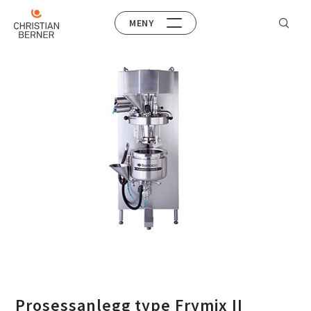
MENY
Prosessanlegg type Frymix II