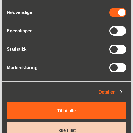
92 81 99 18
Samtykkevalg
Mats.Tollander(a)christianberner.com
Nødvendige
Egenskaper
Statistikk
Fordeler
Markedsføring
Korte batchtider
Nøyaktig kontroll av produktkvalitet
Høy reproduksjonsevne
Lave vedlikeholdskostnader
Detaljer
Tillat alle
Ikke tillat