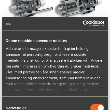
Denne nettsiden anvender cookies
Vi bruker informasjonskapsler for å gi innhold og
TBMA Sluser
annonser et personlig preg, for å levere sosiale
Les mer
mediefunksjoner og for å analysere trafikken vår. Vi deler
dessuten informasjon om hvordan du bruker nettstedet
vårt, med partnerne våre innen sosiale medier,
annonsering og analysearbeid, som kan kombinere den
med annen informasjon du har gjort tilgjengelig for dem,
eller som de har samlet inn gjennom din bruk av
tjenestene deres.
Samtykkevalg
Nødvendige