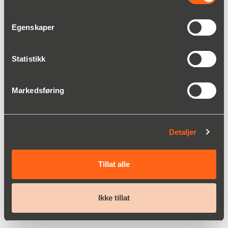
Egenskaper
Statistikk
TBMA horisontale sluser
Markedsføring
Les mer
Detaljer
Tillat alle
Ikke tillat