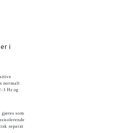
er i
sitive
es normalt
2-3 Hz og
d gjøres som
nsisolerende
tisk separat