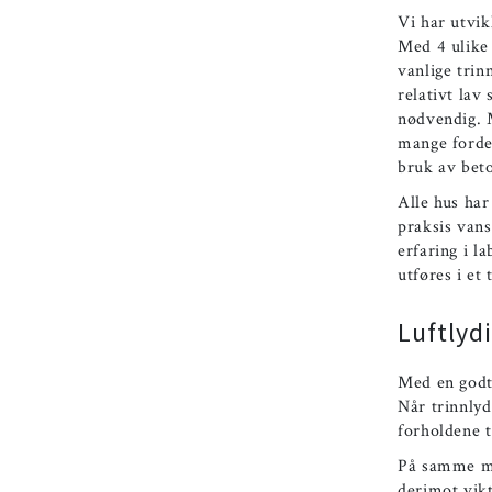
Vi har utvik
Med 4 ulike 
vanlige trin
relativt lav
nødvendig. M
mange fordel
bruk av bet
Alle hus har
praksis vans
erfaring i l
utføres i et
Luftlyd
Med en godt 
Når trinnlyd
forholdene t
På samme må
derimot vikt