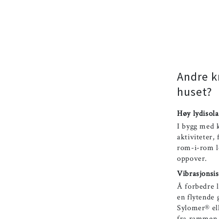
Andre k
huset?
Høy lydisol
I bygg med k
aktiviteter,
rom-i-rom l
oppover.
Vibrasjonsis
Å forbedre l
en flytende
Sylomer® ell
fra rammen