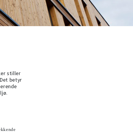
r stiller
 Det betyr
terende
ljø.
dekkende