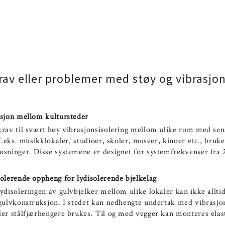
rav eller problemer med støy og vibrasjon
asjon mellom kultursteder
rav til svært høy vibrasjonsisolering mellom ulike rom med sen
 f.eks. musikklokaler, studioer, skoler, museer, kinoer etc., bruk
øsninger. Disse systemene er designet for systemfrekvenser fra 
olerende oppheng for lydisolerende bjelkelag
ydisoleringen av gulvbjelker mellom ulike lokaler kan ikke allti
 gulvkonstruksjon. I stedet kan nedhengte undertak med vibrasjo
er stålfjærhengere brukes. Til og med vegger kan monteres elas
.