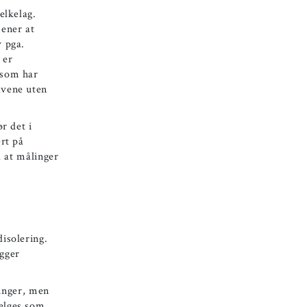
elkelag.
mener at
v pga.
 er
 som har
avene uten
r det i
ert på
d at målinger
disolering.
igger
inger, men
velges som