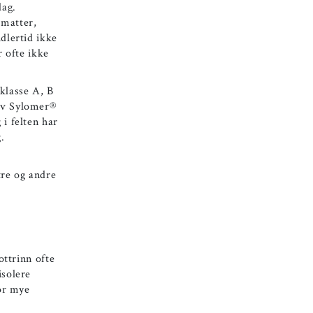
lag.
smatter,
dlertid ikke
r ofte ikke
klasse A, B
 av Sylomer®
i felten har
.
tre og andre
ottrinn ofte
isolere
for mye