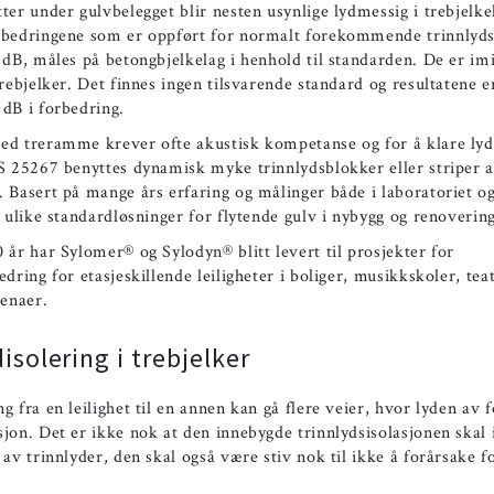
ter under gulvbelegget blir nesten usynlige lydmessig i trebjelke
rbedringene som er oppført for normalt forekommende trinnlyd
 dB, måles på betongbjelkelag i henhold til standarden. De er imi
trebjelker. Det finnes ingen tilsvarende standard og resultatene e
dB i forbedring.
ed treramme krever ofte akustisk kompetanse og for å klare lyd
SS 25267 benyttes dynamisk myke trinnlydsblokker eller striper
 Basert på mange års erfaring og målinger både i laboratoriet og 
4 ulike standardløsninger for flytende gulv i nybygg og renovering
 år har Sylomer® og Sylodyn® blitt levert til prosjekter for
edring for etasjeskillende leiligheter i boliger, musikkskoler, tea
renaer.
isolering i trebjelker
g fra en leilighet til en annen kan gå flere veier, hvor lyden av f
jon. Det er ikke nok at den innebygde trinnlydsisolasjonen skal 
 av trinnlyder, den skal også være stiv nok til ikke å forårsake 