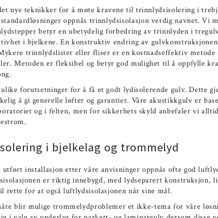
let nye teknikker for å møte kravene til trinnlydsisolering i trebj
standardløsninger oppnås trinnlydsisolasjon verdig navnet. Vi 
nlydstepper betyr en ubetydelig forbedring av trinnlyden i tregul
 stivhet i bjelkene. En konstruktiv endring av gulvkonstruksjonen
ykere trinnlydslister eller fliser er en kostnadseffektiv metode
er. Metoden er fleksibel og betyr god mulighet til å oppfylle kr
ong.
 ulike forutsetninger for å få et godt lydisolerende gulv. Dette gjø
kelig å gi generelle løfter og garantier. Våre akustikkgulv er bas
aboratoriet og i felten, men for sikkerhets skyld anbefaler vi allti
 testrom.
isolering i bjelkelag og trommelyd
utført installasjon etter våre anvisninger oppnås ofte god luftly
sisolasjonen er riktig innebygd, med lydseparert konstruksjon, l
il rette for at også luftlydsisolasjonen når sine mål.
te blir mulige trommelydproblemer et ikke-tema for våre løsn
ig i valg av underlag for parkett- og laminatgulv dersom disse 