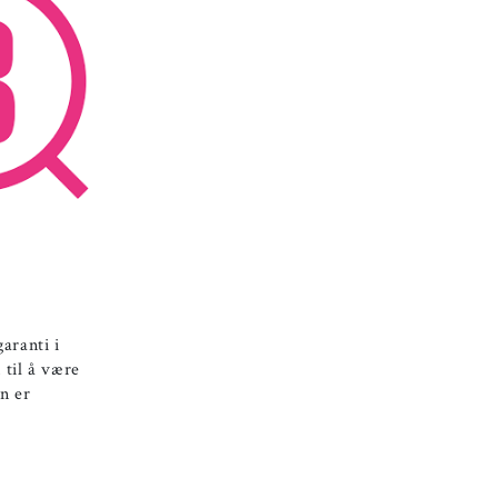
aranti i
 til å være
n er