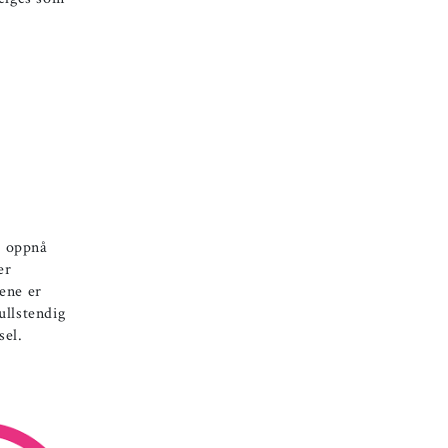
å oppnå
er
lene er
ullstendig
sel.