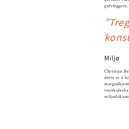
gulvleggere.
”Treg
kons
Miljø
Christian Be
dette er å 
matgodkjent
resirkulerba
miljødokumen