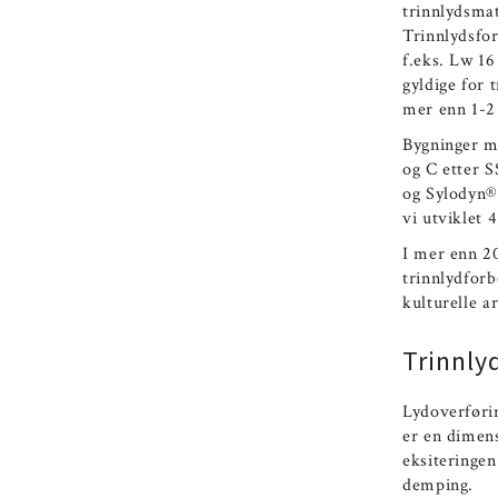
trinnlydsmat
Trinnlydsfo
f.eks. Lw 16
gyldige for 
mer enn 1-2 
Bygninger m
og C etter 
og Sylodyn®.
vi utviklet 
I mer enn 20
trinnlydforb
kulturelle a
Trinnlyd
Lydoverførin
er en dimens
eksiteringen
demping.