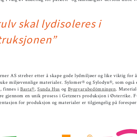
ulv skal lydisoleres i
truksjonen”
rner AS streber etter å skape gode lydmiljøer og like viktig for 
bruke miljøvennlige materialer. Sylomer® og Sylodyn®, som også 
, finnes i
Basta®
,
Sunda Hus
og
Byggvarubedömningen
. Materia
re gjennom en unik prosess i Getzners produksjon i Østerrike. F
tasjon for produksjon og materialer er tilgjengelig på forespør