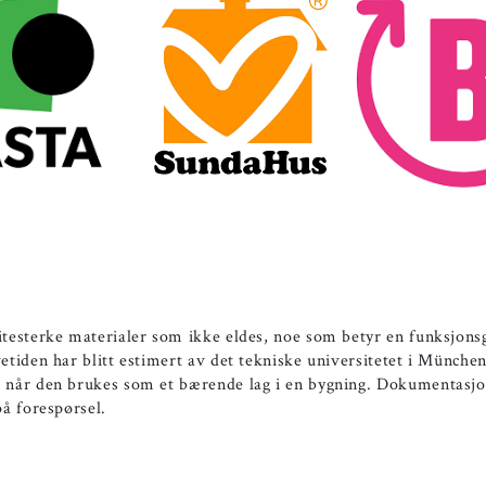
itesterke materialer som ikke eldes, noe som betyr en funksjonsg
vetiden har blitt estimert av det tekniske universitetet i München
r når den brukes som et bærende lag i en bygning. Dokumentasjo
på forespørsel.