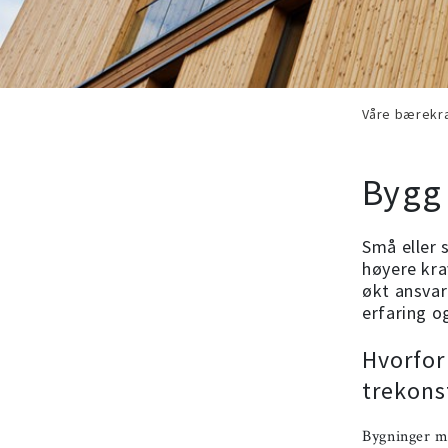
Våre bærekra
Bygg
Små eller 
høyere krav
økt ansvar
erfaring o
Hvorfor
trekons
Bygninger m