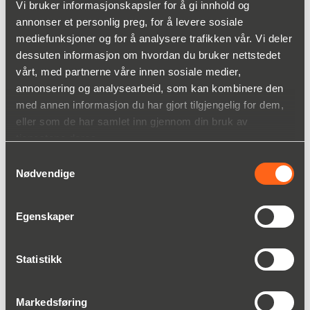
Vi bruker informasjonskapsler for å gi innhold og
annonser et personlig preg, for å levere sosiale
mediefunksjoner og for å analysere trafikken vår. Vi deler
dessuten informasjon om hvordan du bruker nettstedet
vårt, med partnerne våre innen sosiale medier,
annonsering og analysearbeid, som kan kombinere den
med annen informasjon du har gjort tilgjengelig for dem,
eller som de har samlet inn gjennom din bruk av
tjenestene deres.
Samtykkevalg
Plug & Pack: Alt-i-ett sekkefyllere
Nødvendige
Les mer
Egenskaper
Statistikk
Markedsføring