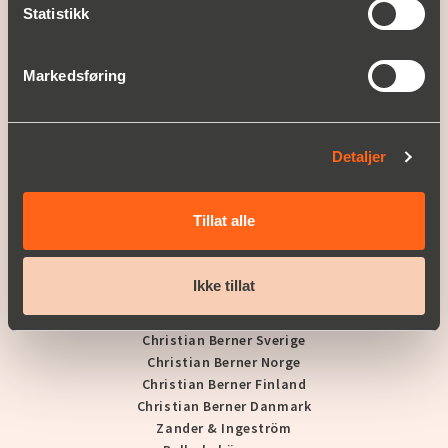
Nyheter og presse
Statistikk
KUNDEHISTORIER
Markedsføring
SUPPORT
KARRIERE
Detaljer
Våre ledige stillinger
Tillat alle
KONTAKT OSS
Ikke tillat
A PART OF BERNER INDUSTRIER
Berner Industrier AB
Christian Berner Sverige
Christian Berner Norge
Christian Berner Finland
Christian Berner Danmark
Zander & Ingeström