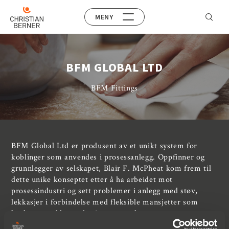
MENY
BFM GLOBAL LTD
BFM Fittings
BFM Global Ltd er produsent av et unikt system for
koblinger som anvendes i prosessanlegg. Oppfinner og
grunnlegger av selskapet, Blair F. McPheat kom frem til
dette unike konseptet etter å ha arbeidet mot
prosessindustri og sett problemer i anlegg med støv,
lekkasjer i forbindelse med fleksible mansjetter som
brukes en rekke steder i prosessanlegg.
Selskapet har hovedkontor og produksjon i Auckland,