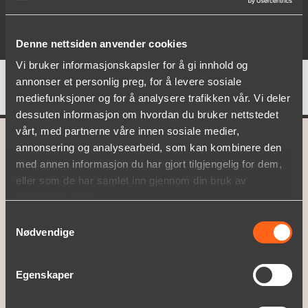
New Zealand og er en anerkjent aktør i over 100
forskjellige land.
Denne nettsiden anvender cookies
Vi bruker informasjonskapsler for å gi innhold og
annonser et personlig preg, for å levere sosiale
mediefunksjoner og for å analysere trafikken vår. Vi deler
dessuten informasjon om hvordan du bruker nettstedet
vårt, med partnerne våre innen sosiale medier,
annonsering og analysearbeid, som kan kombinere den
A part of
Christian Berner
med annen informasjon du har gjort tilgjengelig for dem,
eller som de har samlet inn gjennom din bruk av
HVA VI TILBYR
tjenestene deres.
Produktområder
Samtykkevalg
Service
Nødvendige
OPPLEV CHRISTIAN BERNER
Egenskaper
Om Christian Berner
Historie