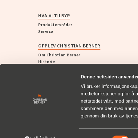
HVA VI TILBYR
Produktområder
Service
OPPLEV CHRISTIAN BERNER
Om Christian Berner
Historie
Nyheter og presse
Denne nettsiden anvende
KUNDEHISTORIER
Vi bruker informasjonskapsl
mediefunksjoner og for å a
SUPPORT
nettstedet vårt, med part
kombinere den med annen in
gjennom din bruk av tjene
Samtykkevalg