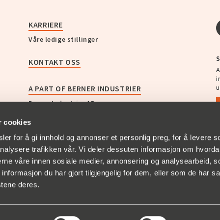
KARRIERE
Våre ledige stillinger
S
KONTAKT OSS
A
i
u
A PART OF BERNER INDUSTRIER
Berner Industrier AB
Christian Berner Sverige
r cookies
Christian Berner Norge
Christian Berner Finland
er for å gi innhold og annonser et personlig preg, for å levere s
Christian Berner Danmark
nalysere trafikken vår. Vi deler dessuten informasjon om hvorda
Zander & Ingeström
nerne våre innen sosiale medier, annonsering og analysearbeid, 
Bullerbekämparen
formasjon du har gjort tilgjengelig for dem, eller som de har sa
Empakk AS
stene deres.
AB GF Swedenborg