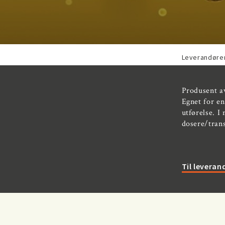
Leverandøre
Produsent av
Egnet for en
utførelse. I
dosere/tran
Til levera