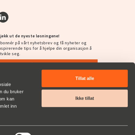
jekk ut de nyeste løsningene!
bonnér på vårt nyhetsbrev og få nyheter og
nspirerende tips for å hjelpe din organisasjon å
tvikle seg.
Abonnér på vårt nyhetsbrev
Tillat alle
osiale
n du bruker
Ikke tillat
som kan
mlet inn