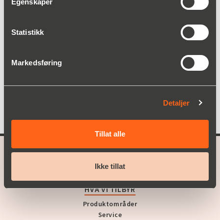
Egenskaper
Våre løsninger kommer industri, kommunale anlegg
og byggebransjen over hele Norden til gode. Vi
Statistikk
sørger for alt fra effektiv knusing av algeceller,
dempende materialer i helidekk til sikring av rent
drikkevann.
Markedsføring
Uansett hvilken bransje du opererer i, kan du alltid
forvente mer når du samarbeider med oss.
Detaljer
Tillat alle
A part of
Christian Berner
Ikke tillat
HVA VI TILBYR
Produktområder
Service