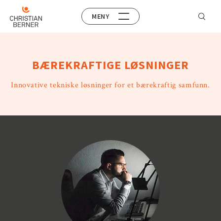
MENY
BÆREKRAFTIGE LØSNINGER
Innovative tekniske løsninger for et bærekraftig samfunn.