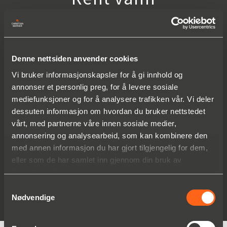
Denne nettsiden anvender cookies
Vi bruker informasjonskapsler for å gi innhold og
annonser et personlig preg, for å levere sosiale
mediefunksjoner og for å analysere trafikken vår. Vi deler
dessuten informasjon om hvordan du bruker nettstedet
vårt, med partnerne våre innen sosiale medier,
annonsering og analysearbeid, som kan kombinere den
med annen informasjon du har gjort tilgjengelig for dem,
eller som de har samlet inn gjennom din bruk av
tjenestene deres.
Bærekraftig produksjon
Samtykkevalg
Nødvendige