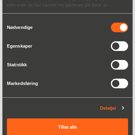
eller som de har samlet inn gjennom din bruk av
tjenestene deres.
Robalon® E
Samtykkevalg
Les mer
Nødvendige
Egenskaper
Statistikk
Markedsføring
Detaljer
Tillat alle
Robalon® FG