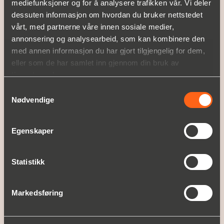
HVA VI TILBYR
mediefunksjoner og for å analysere trafikken vår. Vi deler
dessuten informasjon om hvordan du bruker nettstedet
Produktområder
vårt, med partnerne våre innen sosiale medier,
Service
annonsering og analysearbeid, som kan kombinere den
med annen informasjon du har gjort tilgjengelig for dem,
OPPLEV CHRISTIAN BERNER
eller som de har samlet inn gjennom din bruk av
Om Christian Berner
tjenestene deres.
Historie
Nyheter og presse
Samtykkevalg
Nødvendige
KUNDEHISTORIER
Egenskaper
SUPPORT
Statistikk
KARRIERE
Våre ledige stillinger
Markedsføring
KONTAKT OSS