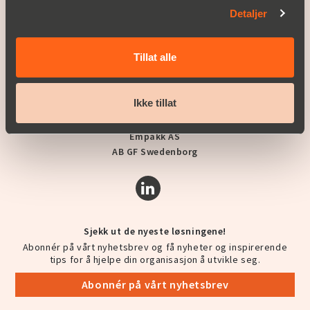
A PART OF BERNER INDUSTRIER
Detaljer
Berner Industrier AB
Christian Berner Sverige
Tillat alle
Christian Berner Norge
Christian Berner Finland
Christian Berner Danmark
Ikke tillat
Zander & Ingeström
Bullerbekämparen
Empakk AS
AB GF Swedenborg
Sjekk ut de nyeste løsningene!
Abonnér på vårt nyhetsbrev og få nyheter og inspirerende
tips for å hjelpe din organisasjon å utvikle seg.
Abonnér på vårt nyhetsbrev