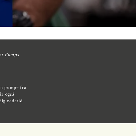
est Pumps
 en pumpe fra
år også
dig nedetid.