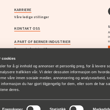
KARRIERE
Våre ledige stillinger
S
KONTAKT OSS
A
i
u
A PART OF BERNER INDUSTRIER
Berner Industrier AB
Christian Berner Sverige
r cookies
Christian Berner Norge
Christian Berner Finland
er for å gi innhold og annonser et personlig preg, for å levere s
Christian Berner Danmark
nalysere trafikken vår. Vi deler dessuten informasjon om hvorda
Zander & Ingeström
nerne våre innen sosiale medier, annonsering og analysearbeid, 
Bullerbekämparen
formasjon du har gjort tilgjengelig for dem, eller som de har sa
Empakk AS
stene deres.
AB GF Swedenborg
Egenskaper
Statistikk
Markedsf