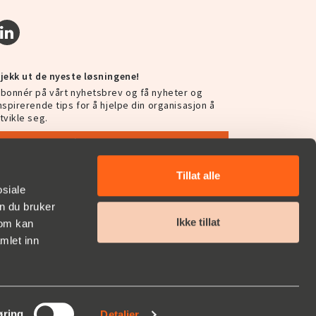
jekk ut de nyeste løsningene!
bonnér på vårt nyhetsbrev og få nyheter og
nspirerende tips for å hjelpe din organisasjon å
tvikle seg.
Abonnér på vårt nyhetsbrev
Tillat alle
osiale
n du bruker
Ikke tillat
som kan
mlet inn
øring
Detaljer