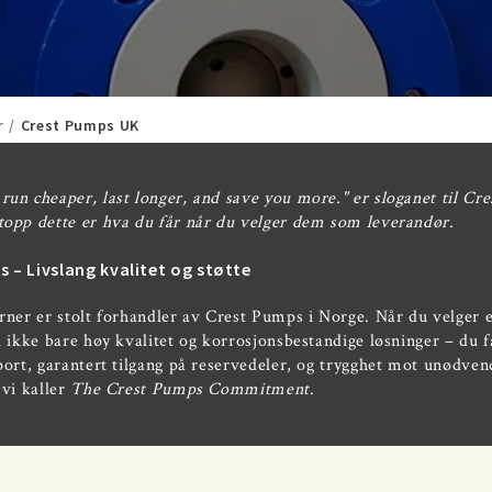
r
Crest Pumps UK
un cheaper, last longer, and save you more." er sloganet til Cr
topp dette er hva du får når du velger dem som leverandør.
 – Livslang kvalitet og støtte
rner er stolt forhandler av Crest Pumps i Norge. Når du velger
u ikke bare høy kvalitet og korrosjonsbestandige løsninger – du f
port, garantert tilgang på reservedeler, og trygghet mot unødven
 vi kaller
The Crest Pumps Commitment
.