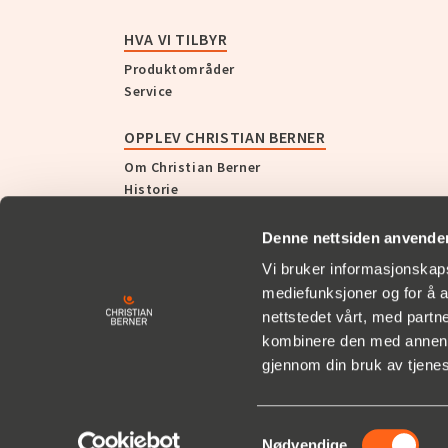
HVA VI TILBYR
Produktområder
Service
OPPLEV CHRISTIAN BERNER
Om Christian Berner
Historie
Nyheter og presse
Denne nettsiden anvende
KUNDEHISTORIER
Vi bruker informasjonskapsl
mediefunksjoner og for å a
SUPPORT
nettstedet vårt, med part
kombinere den med annen in
gjennom din bruk av tjene
Samtykkevalg
Nødvendige