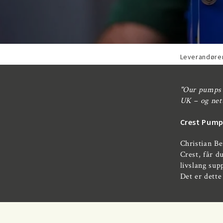
Leverandøre
"Our pumps r
UK – og net
Crest Pumps
Christian Be
Crest, får d
livslang sup
Det er dette