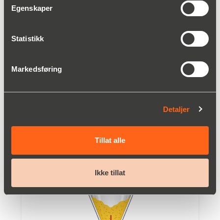
Egenskaper
Statistikk
Markedsføring
Detaljer
Kolloidkverner type MZ
Les mer
Tillat alle
Ikke tillat