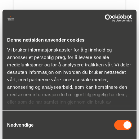
Denne nettsiden anvender cookies
Vi bruker informasjonskapsler for å gi innhold og
annonser et personlig preg, for å levere sosiale
mediefunksjoner og for å analysere trafikken vår. Vi deler
dessuten informasjon om hvordan du bruker nettstedet
vårt, med partnerne våre innen sosiale medier,
annonsering og analysearbeid, som kan kombinere den
FBF 6030 - Homogenisering ved høyt trykk
med annen informasjon du har gjort tilgjengelig for dem,
eller som de har samlet inn gjennom din bruk av
Les mer
tjenestene deres.
Samtykkevalg
Nødvendige