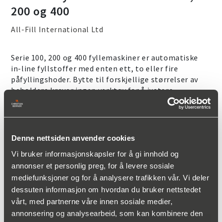
200 og 400
All-Fill International Ltd
Serie 100, 200 og 400 fyllemaskiner er automatiske
in-line fyllstoffer med enten ett, to eller fire
påfyllingshoder.
Bytte til forskjellige størrelser av
beholdere krever ingen verktøy for å justere
transportstyreskinner, indekscylindre og høyde på
påfyllingshodene.
Den nye versjonen for legemiddelindustrien har
Denne nettsiden anvender cookies
produktrelaterte deler i AISI 316 og gir presis
fylling uten spill.
Vi bruker informasjonskapsler for å gi innhold og
annonser et personlig preg, for å levere sosiale
mediefunksjoner og for å analysere trafikken vår. Vi deler
dessuten informasjon om hvordan du bruker nettstedet
Övrig information
vårt, med partnerne våre innen sosiale medier,
annonsering og analysearbeid, som kan kombinere den