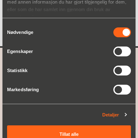
med annen informasjon du har gjort tilgjengelig for dem,
eller som de har samlet inn gjennom din bruk av
tjenestene deres.
Samtykkevalg
Nødvendige
Egenskaper
A part of
Christian Berner
Statistikk
HVA VI TILBYR
Markedsføring
Produktområder
Service
OPPLEV CHRISTIAN BERNER
Detaljer
Om Christian Berner
Historie
Nyheter og presse
Tillat alle