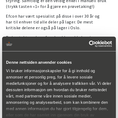
styring. Samtidig er den veldig enkel i manuell bruk
(trykk tasten «1» for å gjøre en prøvetaking!)
Efcon har vært spesialist på disse i over 30 år og
har til enhver tid alle deler på lager. De mest
kritiske delene er også på lager i Oslo.
Ta kontakt med oss for skreddersydde løsninger
som MODBUS, WI-FI, UMTS, åpen kanal flowmålere
etc.
KONTAKT OSS FOR MER INFORMASJON:
Denne nettsiden anvender cookies
Vi bruker informasjonskapsler for å gi innhold og
annonser et personlig preg, for å levere sosiale
mediefunksjoner og for å analysere trafikken vår. Vi deler
dessuten informasjon om hvordan du bruker nettstedet
vårt, med partnerne våre innen sosiale medier,
annonsering og analysearbeid, som kan kombinere den
med annen informasjon du har gjort tilgjengelig for dem,
Rune Vieskar
eller som de har samlet inn gjennom din bruk av
Produktsjef, Miljøteknikk