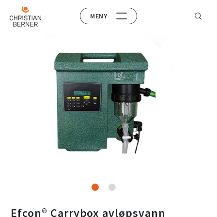
MENY
Efcon® Carrybox avløpsvann