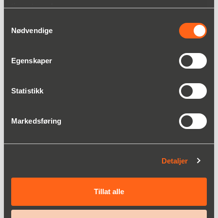
tjenestene deres.
90 53 63 33
Rune.Vieskar(a)christianberner.com
Samtykkevalg
Nødvendige
Egenskaper
Teknisk data
Last ned
Statistikk
Grunnleggende 24-linjers
Markedsføring
dataregistrering, alarmutgang.
Standard med 8 meter ISO 5667-2
prøvetakingsrør og 1,5 meter avløpsrør.
Deler for våt kontakt: PC, PVC, SS316,
Detaljer
Silikon.
Tillat alle