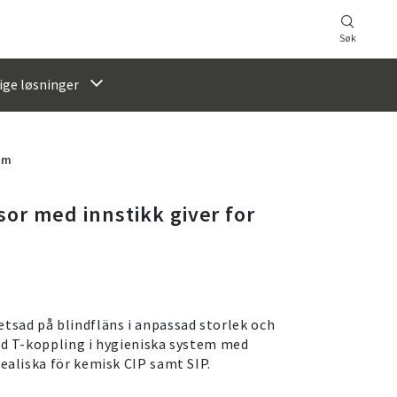
Søk
ige løsninger
em
or med innstikk giver for
tsad på blindfläns i anpassad storlek och
ard T-koppling i hygieniska system med
dealiska för kemisk CIP samt SIP.