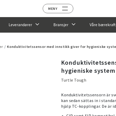
MENY
Leverandører
Bransjer
Våre bærekraft
er
Konduktivitetssensor med innstikk giver for hygieniske syst
Konduktivitetssens
hygieniske system
Turtle Tough
Konduktivitetssensorn är sve
kan sedan sättas in i stand
hjälp TC-kopplingar. De är i
CIP samt SIP kompatibel.