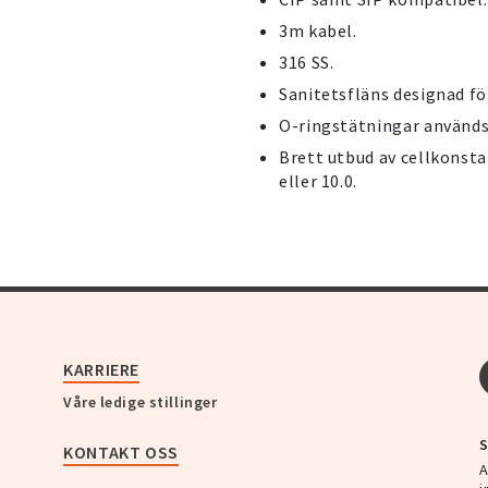
3m kabel.
316 SS.
Sanitetsfläns designad fö
O-ringstätningar används 
Brett utbud av cellkonstante
eller 10.0.
KARRIERE
Våre ledige stillinger
S
KONTAKT OSS
A