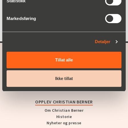
Statistikk
Markedsføring
Detaljer
A part of
Christian Berner
Tillat alle
HVA VI TILBYR
Ikke tillat
Produktområder
Service
OPPLEV CHRISTIAN BERNER
Om Christian Berner
Historie
Nyheter og presse