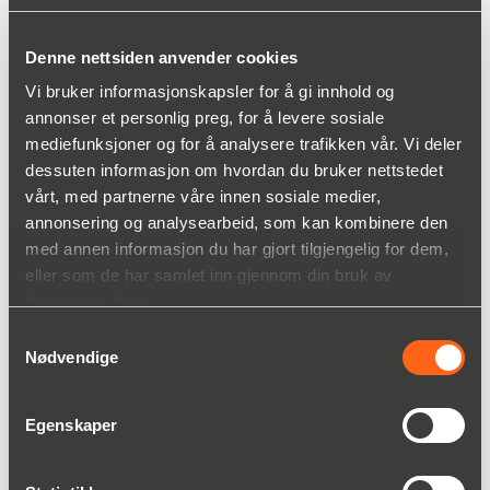
Denne nettsiden anvender cookies
Vi bruker informasjonskapsler for å gi innhold og
Henrik Andersson
annonser et personlig preg, for å levere sosiale
Inneselger, Salgs -og ordre koordinator,
mediefunksjoner og for å analysere trafikken vår. Vi deler
Prosessteknikk, Miljøteknikk
dessuten informasjon om hvordan du bruker nettstedet
91 37 75 88
vårt, med partnerne våre innen sosiale medier,
Henrik.P.Andersson(a)christianberner.com
annonsering og analysearbeid, som kan kombinere den
med annen informasjon du har gjort tilgjengelig for dem,
eller som de har samlet inn gjennom din bruk av
tjenestene deres.
Samtykkevalg
Nødvendige
Bruksområder
Varianter
Egenskaper
For de fleste laboratoriemiljøer, fra enkle
rutinemålinger til avansert kontroll