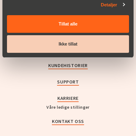
Detaljer
Produktområder
Service
Tillat alle
OPPLEV CHRISTIAN BERNER
Om Christian Berner
Ikke tillat
Historie
Nyheter og presse
KUNDEHISTORIER
SUPPORT
KARRIERE
Våre ledige stillinger
KONTAKT OSS