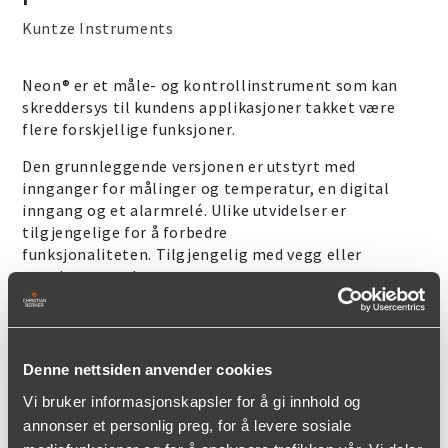
Kuntze Instruments
Neon® er et måle- og kontrollinstrument som kan
skreddersys til kundens applikasjoner takket være
flere forskjellige funksjoner.
Den grunnleggende versjonen er utstyrt med
innganger for målinger og temperatur, en digital
inngang og et alarmrelé. Ulike utvidelser er
tilgjengelige for å forbedre
funksjonaliteten. Tilgjengelig med vegg eller
panelmontert hus.
Neon® kan styres via Kuntze Cloud Connect® når
som helst, uavhengig av sted og enhet.
Denne nettsiden anvender cookies
Vi bruker informasjonskapsler for å gi innhold og
Bruksområder
annonser et personlig preg, for å levere sosiale