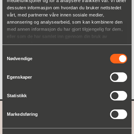
mediefunksjoner og for å analysere trafikken vår. Vi deler
dessuten informasjon om hvordan du bruker nettstedet
Prosessen
vårt, med partnerne våre innen sosiale medier,
Desinfeksjon
Drikkevann
annonsering og analysearbeid, som kan kombinere den
Mat
med annen informasjon du har gjort tilgjengelig for dem,
Kjøling
eller som de har samlet inn gjennom din bruk av
Avsloppsvattenrening
tjenestene deres.
Basseng og spa
Samtykkevalg
Nødvendige
Egenskaper
Statistikk
Markedsføring
A part of
Christian Berner
HVA VI TILBYR