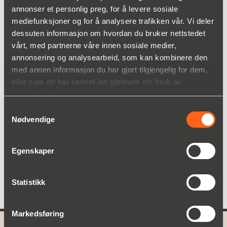
annonser et personlig preg, for å levere sosiale
Grønn farget GeoTech-kvalitet (resirkulert eller
biologisk nedbrytbar)
mediefunksjoner og for å analysere trafikken vår. Vi deler
dessuten informasjon om hvordan du bruker nettstedet
vårt, med partnerne våre innen sosiale medier,
annonsering og analysearbeid, som kan kombinere den
med annen informasjon du har gjort tilgjengelig for dem,
Bruksområder
Fordeler
eller som de har samlet inn gjennom din bruk av
tjenestene deres.
Beskytter produkter mot støt og støt
Samtykkevalg
under transport
Nødvendige
Egenskaper
Statistikk
Markedsføring