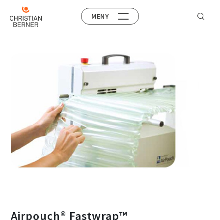
MENY
Airpouch® Fastwrap™