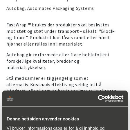
Autobag, Automated Packaging Systems
FastWrap ™ brukes der produkter skal beskyttes
mot støt og støt under transport - såkalt. "Block-
og-brace". Produktet kan låses rundt eller rundt
hjørner eller rulles inn i materialet.
Autobag gir rørformede eller flate boblefolier i
forskjellige kvaliteter, bredder og
materialtykkelser.
Stå med samler er tilgjengelig som et
alternativ. Kostnadseffektiv og veldig lett å
håndtere, så vel som et bredt spekter av kvaliteter
og tykkelser av materialet. Boblematerialet
leveres i esker for enkel håndtering på maskinen.
Autobag som standard har følgende
Denne nettsiden anvender cookies
materialegenskaper:
Ren gjennomsiktig film
Vi bruker informasjonskapsler for å gi innhold og