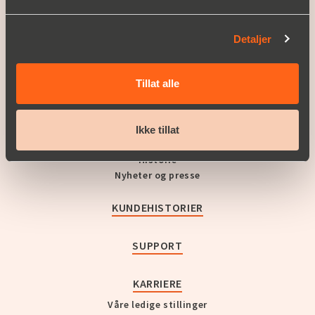
A part of
Christian Berner
Detaljer
HVA VI TILBYR
Produktområder
Tillat alle
Service
OPPLEV CHRISTIAN BERNER
Ikke tillat
Om Christian Berner
Historie
Nyheter og presse
KUNDEHISTORIER
SUPPORT
KARRIERE
Våre ledige stillinger