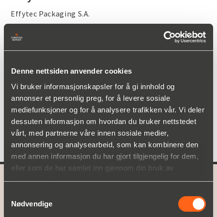
Effytec Packaging S.A.
HB-20 pakkemaskin for poseformat opp til 200
mm x 270 mm (BxL) og fyllevolum 1100 ml.
Produserer poser i ulike kvaliteter fra film på rull
Denne nettsiden anvender cookies
av type Single eller Duplex.
Anvendes for pulver, granulater, flytende eller
Vi bruker informasjonskapsler for å gi innhold og
servietter.
annonser et personlig preg, for å levere sosiale
Kapasitet er opp til 80 produkter pr minutt.
mediefunksjoner og for å analysere trafikken vår. Vi deler
Alle ytre flater er i rustfritt stål ANSI314 og den
dessuten informasjon om hvordan du bruker nettstedet
har forsenkede skruer for enkel rengjøring. Har
vårt, med partnerne våre innen sosiale medier,
servo og cam drivverk og er enkel å stille inn.
annonsering og analysearbeid, som kan kombinere den
med annen informasjon du har gjort tilgjengelig for dem,
eller som de har samlet inn gjennom din bruk av
tjenestene deres.
A part of
Christian Berner
Samtykkevalg
Nødvendige
HVA VI TILBYR