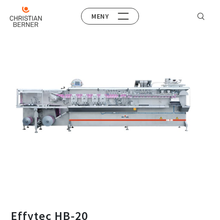
MENY
Effytec HB-20