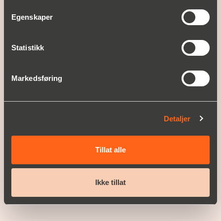
Produktområder
Egenskaper
Service
OPPLEV CHRISTIAN BERNER
Statistikk
Om Christian Berner
Historie
Markedsføring
Nyheter og presse
KUNDEHISTORIER
Detaljer
SUPPORT
Tillat alle
KARRIERE
Våre ledige stillinger
Ikke tillat
KONTAKT OSS