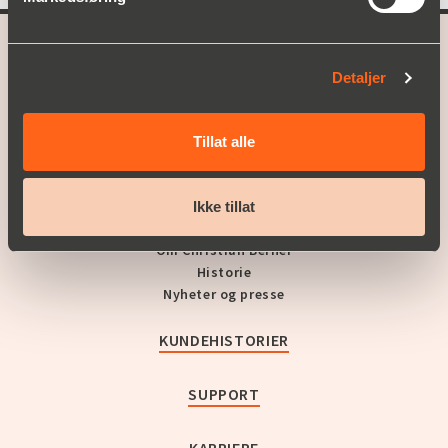
A part of
Christian Berner
Detaljer
HVA VI TILBYR
Tillat alle
Produktområder
Service
Ikke tillat
OPPLEV CHRISTIAN BERNER
Om Christian Berner
Historie
Nyheter og presse
KUNDEHISTORIER
SUPPORT