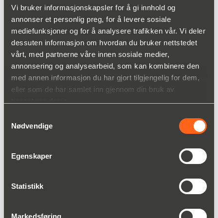
+46 31 33 66 922
Vi bruker informasjonskapsler for å gi innhold og
Kurt.Olofsson(a)christianberner.com
annonser et personlig preg, for å levere sosiale
mediefunksjoner og for å analysere trafikken vår. Vi deler
dessuten informasjon om hvordan du bruker nettstedet
vårt, med partnerne våre innen sosiale medier,
annonsering og analysearbeid, som kan kombinere den
Fordeler
med annen informasjon du har gjort tilgjengelig for dem,
eller som de har samlet inn gjennom din bruk av
tjenestene deres.
Robust konstruksjon
Samtykkevalg
Stort bruksområde
Nødvendige
Høyt kompresjonsforhold
Lavt vedlikeholdsbehov
Egenskaper
Statistikk
Markedsføring