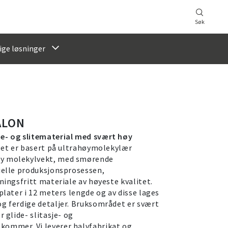
Søk
ige løsninger
ALON
de- og slitematerial med svært høy
et er basert på ultrahøymolekylær
øy molekylvekt, med smørende
sielle produksjonsprosessen,
nningsfritt materiale av høyeste kvalitet.
plater i 12 meters lengde og av disse lages
og ferdige detaljer. Bruksområdet er svært
r glide- slitasje- og
kommer. Vi leverer halvfabrikat og