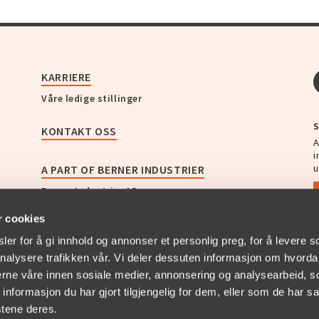
KARRIERE
Våre ledige stillinger
S
KONTAKT OSS
A
i
u
A PART OF BERNER INDUSTRIER
Berner Industrier AB
Christian Berner Sverige
r cookies
Christian Berner Norge
Christian Berner Finland
er for å gi innhold og annonser et personlig preg, for å levere s
Christian Berner Danmark
nalysere trafikken vår. Vi deler dessuten informasjon om hvorda
Zander & Ingeström
nerne våre innen sosiale medier, annonsering og analysearbeid, 
Bullerbekämparen
formasjon du har gjort tilgjengelig for dem, eller som de har sa
Empakk AS
stene deres.
AB GF Swedenborg