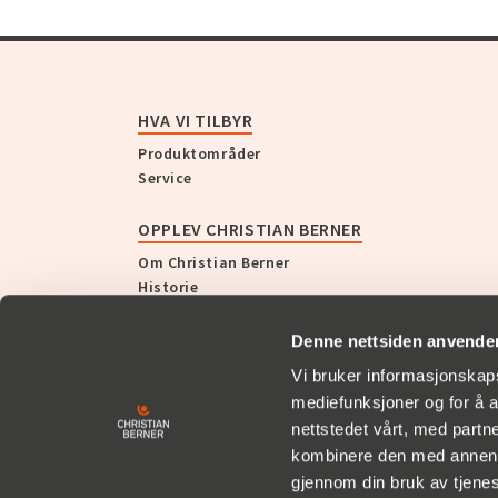
HVA VI TILBYR
Produktområder
Service
OPPLEV CHRISTIAN BERNER
Om Christian Berner
Historie
Nyheter og presse
Denne nettsiden anvende
KUNDEHISTORIER
Vi bruker informasjonskapsl
mediefunksjoner og for å a
SUPPORT
nettstedet vårt, med part
kombinere den med annen in
gjennom din bruk av tjene