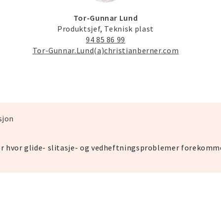
Tor-Gunnar Lund
Produktsjef, Teknisk plast
94 85 86 99
Tor-Gunnar.Lund(a)christianberner.com
sjon
er hvor glide- slitasje- og vedheftningsproblemer forekomm