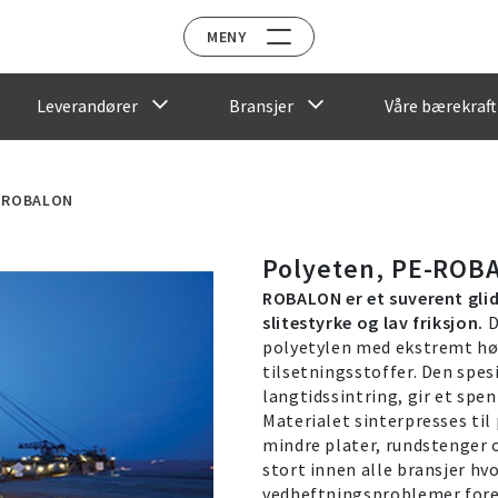
MENY
Leverandører
Bransjer
Våre bærekraft
E-ROBALON
Polyeten, PE-ROB
ROBALON er et suverent gli
slitestyrke og lav friksjon.
D
polyetylen med ekstremt h
tilsetningsstoffer. Den spe
langtidssintring, gir et spe
Materialet sinterpresses til 
mindre plater, rundstenger 
stort innen alle bransjer hvo
vedheftningsproblemer fore