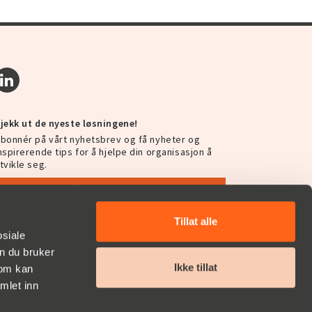
jekk ut de nyeste løsningene!
bonnér på vårt nyhetsbrev og få nyheter og
nspirerende tips for å hjelpe din organisasjon å
tvikle seg.
Abonnér på vårt nyhetsbrev
Tillat alle
osiale
n du bruker
Ikke tillat
som kan
mlet inn