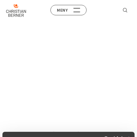
MENY
Raschig Ring (metall)