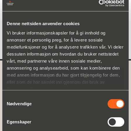
Koch-Glitsch UK
Denne nettsiden anvender cookies
Den originale Rashig ringen er et enkelt sylindrisk
rør med lengde: diameter 1:1 forhold. Pakningen er
Vi bruker informasjonskapsler for å gi innhold og
fra slutten av 1800-tallet, men brukes fortsatt i
annonser et personlig preg, for å levere sosiale
dag.
mediefunksjoner og for å analysere trafikken vår. Vi deler
dessuten informasjon om hvordan du bruker nettstedet
vårt, med partnerne våre innen sosiale medier,
annonsering og analysearbeid, som kan kombinere den
med annen informasjon du har gjort tilgjengelig for dem,
A part of
Christian Berner
eller som de har samlet inn gjennom din bruk av
tjenestene deres.
HVA VI TILBYR
Samtykkevalg
Produktområder
Nødvendige
Service
OPPLEV CHRISTIAN BERNER
Egenskaper
Om Christian Berner