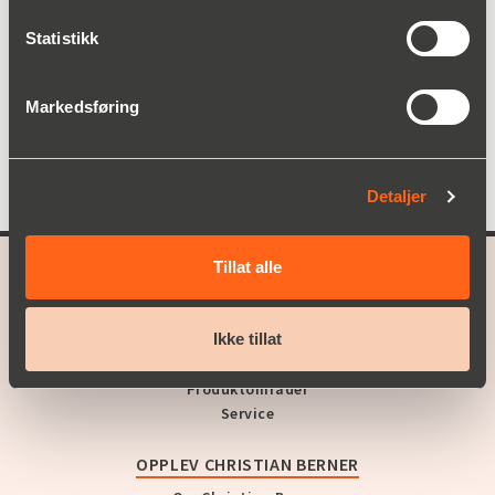
Slitesterk mot punktering
Statistikk
Lang levetid
Markedsføring
Detaljer
Tillat alle
A part of
Christian Berner
Ikke tillat
HVA VI TILBYR
Produktområder
Service
OPPLEV CHRISTIAN BERNER