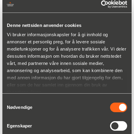
Aage.Ertzeid(a)christianberner.com
Denne nettsiden anvender cookies
Vi bruker informasjonskapsler for å gi innhold og
annonser et personlig preg, for å levere sosiale
mediefunksjoner og for å analysere trafikken vår. Vi deler
dessuten informasjon om hvordan du bruker nettstedet
Magnus Sköld
vårt, med partnerne våre innen sosiale medier,
Produktsjef, Vibrasjonsteknikk
annonsering og analysearbeid, som kan kombinere den
95 04 35 50
med annen informasjon du har gjort tilgjengelig for dem,
Magnus.Skold(a)christianberner.com
eller som de har samlet inn gjennom din bruk av
tjenestene deres.
Samtykkevalg
Nødvendige
Fordeler
Egenskaper